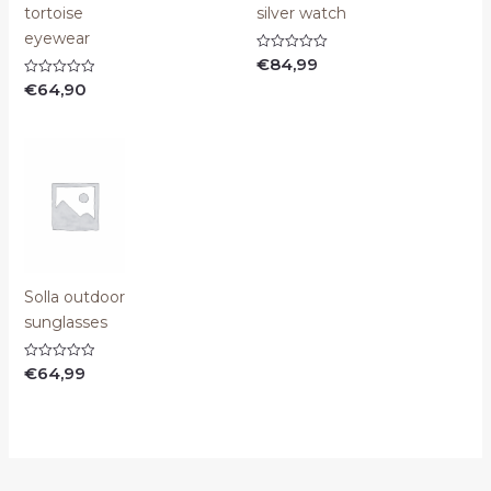
tortoise
silver watch
eyewear
€
84,99
Valorado
con
€
64,90
Valorado
0
con
de
0
5
de
5
Solla outdoor
sunglasses
€
64,99
Valorado
con
0
de
5