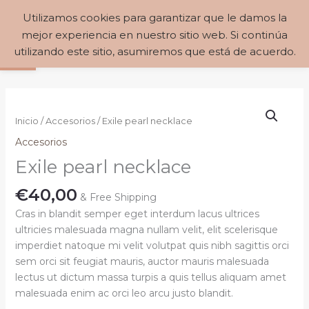
Ir
MAIN
Utilizamos cookies para garantizar que le damos la
Buscar
al
€
0,00
Abrir barra de herramientas
mejor experiencia en nuestro sitio web. Si continúa
MENU
contenido
utilizando este sitio, asumiremos que está de acuerdo.
Exile
pearl
Inicio
/
Accesorios
/ Exile pearl necklace
necklace
Accesorios
cantidad
Exile pearl necklace
€
40,00
& Free Shipping
Cras in blandit semper eget interdum lacus ultrices
ultricies malesuada magna nullam velit, elit scelerisque
imperdiet natoque mi velit volutpat quis nibh sagittis orci
sem orci sit feugiat mauris, auctor mauris malesuada
lectus ut dictum massa turpis a quis tellus aliquam amet
malesuada enim ac orci leo arcu justo blandit.