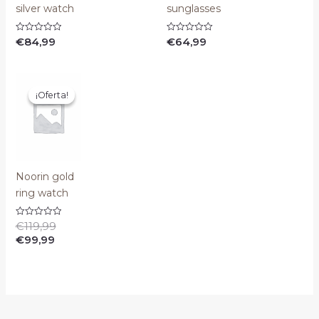
silver watch
sunglasses
€
84,99
€
64,99
Valorado
Valorado
con
con
0
0
de
de
5
5
El
El
precio
precio
¡Oferta!
¡Oferta!
actual
original
es:
era:
€99,99.
€119,99.
Noorin gold
ring watch
€
119,99
Valorado
con
€
99,99
0
de
5