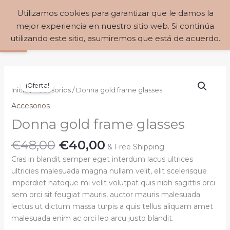
Ir
MAIN
Utilizamos cookies para garantizar que le damos la
Buscar
al
€
0,00
Abrir barra de herramientas
mejor experiencia en nuestro sitio web. Si continúa
MENU
contenido
utilizando este sitio, asumiremos que está de acuerdo.
El
El
Donna
precio
precio
¡Oferta!
gold
Inicio
/
Accesorios
/ Donna gold frame glasses
original
actual
frame
Accesorios
era:
es:
glasses
€48,00.
€40,00.
Donna gold frame glasses
cantidad
€
48,00
€
40,00
& Free Shipping
Cras in blandit semper eget interdum lacus ultrices
ultricies malesuada magna nullam velit, elit scelerisque
imperdiet natoque mi velit volutpat quis nibh sagittis orci
sem orci sit feugiat mauris, auctor mauris malesuada
lectus ut dictum massa turpis a quis tellus aliquam amet
malesuada enim ac orci leo arcu justo blandit.