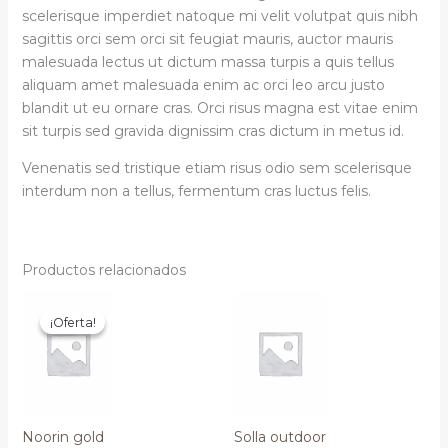
scelerisque imperdiet natoque mi velit volutpat quis nibh
sagittis orci sem orci sit feugiat mauris, auctor mauris
malesuada lectus ut dictum massa turpis a quis tellus
aliquam amet malesuada enim ac orci leo arcu justo
blandit ut eu ornare cras. Orci risus magna est vitae enim
sit turpis sed gravida dignissim cras dictum in metus id.
Venenatis sed tristique etiam risus odio sem scelerisque
interdum non a tellus, fermentum cras luctus felis.
Productos relacionados
El
El
precio
precio
¡Oferta!
¡Oferta!
actual
original
es:
era:
€99,99.
€119,99.
Noorin gold
Solla outdoor