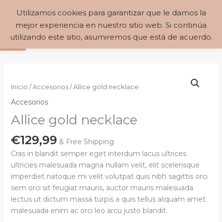
Ir
MAIN
Utilizamos cookies para garantizar que le damos la
Buscar
al
€
0,00
Abrir barra de herramientas
mejor experiencia en nuestro sitio web. Si continúa
MENU
contenido
utilizando este sitio, asumiremos que está de acuerdo.
Allice
gold
Inicio
/
Accesorios
/ Allice gold necklace
necklace
Accesorios
cantidad
Allice gold necklace
€
129,99
& Free Shipping
Cras in blandit semper eget interdum lacus ultrices
ultricies malesuada magna nullam velit, elit scelerisque
imperdiet natoque mi velit volutpat quis nibh sagittis orci
sem orci sit feugiat mauris, auctor mauris malesuada
lectus ut dictum massa turpis a quis tellus aliquam amet
malesuada enim ac orci leo arcu justo blandit.