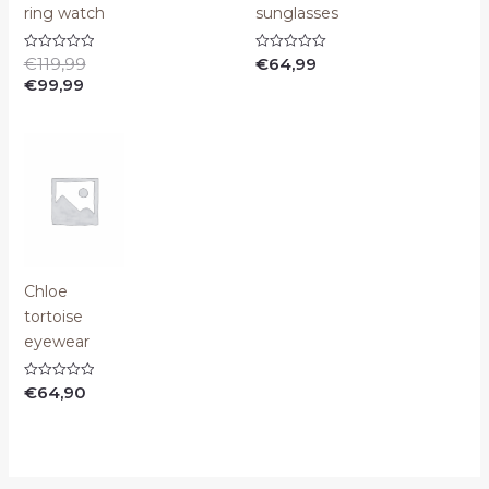
ring watch
sunglasses
€
119,99
€
64,99
Valorado
Valorado
con
con
€
99,99
0
0
de
de
5
5
Chloe
tortoise
eyewear
€
64,90
Valorado
con
0
de
5