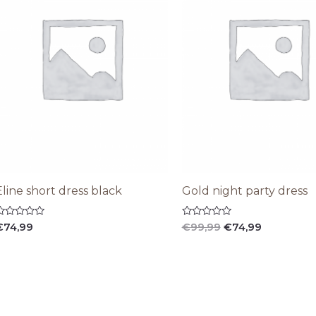
Eline short dress black
Gold night party dress
alorado
Valorado
€
74,99
€
99,99
€
74,99
on
con
0
e
de
5