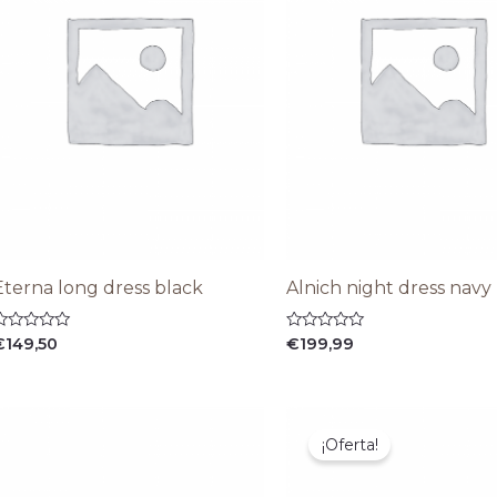
Eterna long dress black
Alnich night dress navy
alorado
Valorado
€
149,50
€
199,99
on
con
0
e
de
5
El
El
precio
precio
¡Oferta!
original
actual
era:
es:
€99,99.
€74,99.